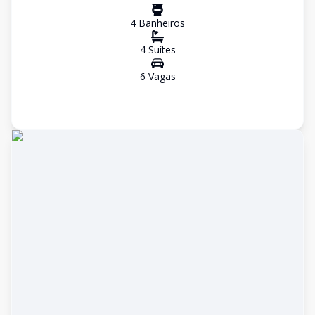
4
Banheiro
s
4
Suíte
s
6
Vaga
s