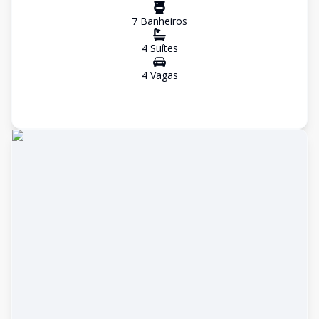
7
Banheiro
s
4
Suíte
s
4
Vaga
s