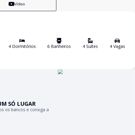
Vídeo
4
Dormitório
s
6
Banheiro
s
4
Suíte
s
4
Vaga
s
UM SÓ LUGAR
s os bancos e consiga a