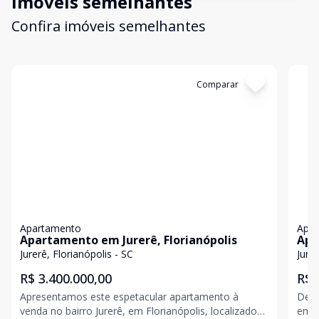
Imóveis semelhantes
Confira imóveis semelhantes
Cód:
475
Comparar
Có
Apartamento
Apa
Apartamento em Jurerê, Florianópolis
Apa
Flo
Jurerê, Florianópolis - SC
Jurer
R$ 3.400.000,00
R$ 
Apresentamos este espetacular apartamento à
Desc
venda no bairro Jurerê, em Florianópolis, localizado
empr