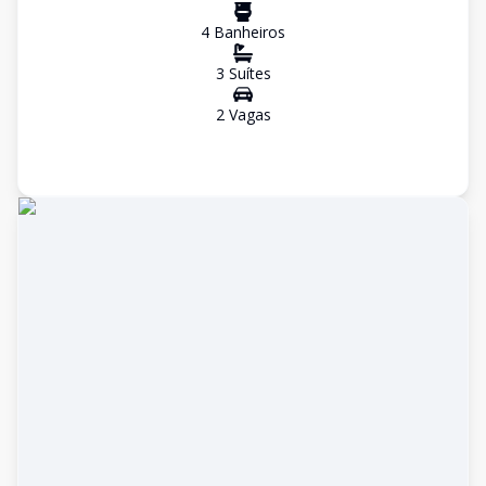
4
Banheiro
s
3
Suíte
s
2
Vaga
s