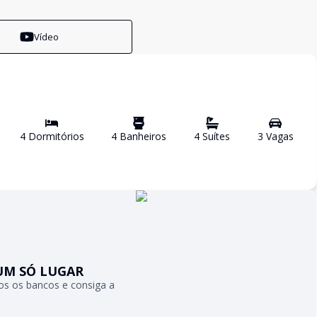
Vídeo
4
Dormitório
s
4
Banheiro
s
4
Suíte
s
3
Vaga
s
UM SÓ LUGAR
s os bancos e consiga a