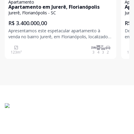
Apartamento
Apa
Apartamento em Jurerê, Florianópolis
Apa
Flo
Jurerê, Florianópolis - SC
Jurer
R$ 3.400.000,00
R$ 
Apresentamos este espetacular apartamento à
Desc
venda no bairro Jurerê, em Florianópolis, localizado
empr
no exclusivo empreendimento Águas do Norte. Com
Este
150 m² de área total, este imóvel reúne conforto,
de á
123
m²
3
4
3
2
145
sofisticação e praticidade em uma das regiões mais
prop
valorizad
São 