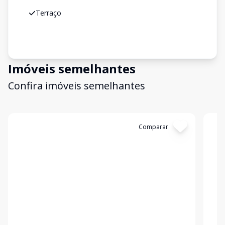
Terraço
Imóveis semelhantes
Confira imóveis semelhantes
Cód:
475
Comparar
Có