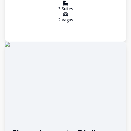
3
Suíte
s
2
Vaga
s