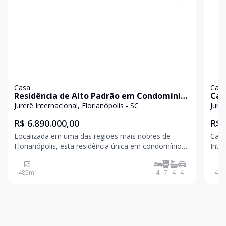
Casa
Cas
Residência de Alto Padrão em Condomínio
Cas
Exclusivo
Jurerê Internacional, Florianópolis - SC
Jurer
R$ 6.890.000,00
R$ 
Localizada em uma das regiões mais nobres de
Casa
Florianópolis, esta residência única em condomínio
Inte
fechado une sofisticação, conforto e tecnologia em
450m
um projeto arquitetônico contemporâneo e
send
485
m²
4
7
4
4
400
perfeitamente integrado à natureza. Com uma ampla
soci
área construíd
depe