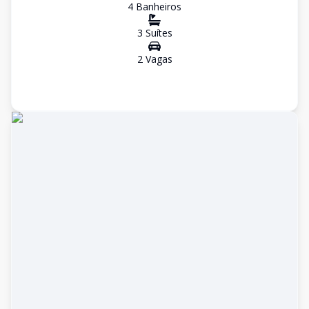
4
Banheiro
s
3
Suíte
s
2
Vaga
s