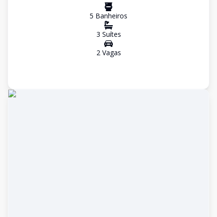
5
Banheiro
s
3
Suíte
s
2
Vaga
s