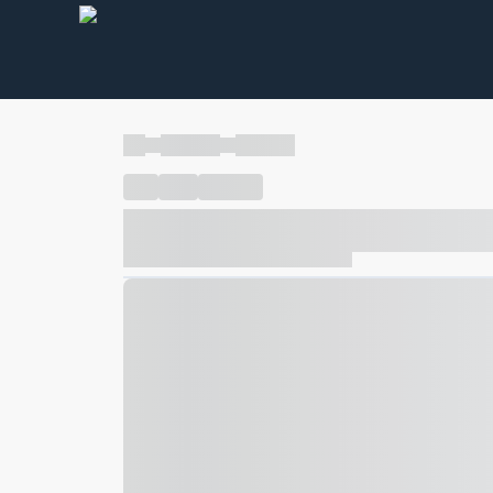
----
----- -----
----- -----
----
-----
---- ------
----- ----- -- ------ ---- ---- -- ---
----- ----- -- ------ ----- ----- -- ------