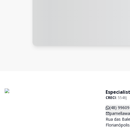
Especialis
CRECI:
5548J
(48) 99609
pamellawa
Rua das Balei
Florianópoli