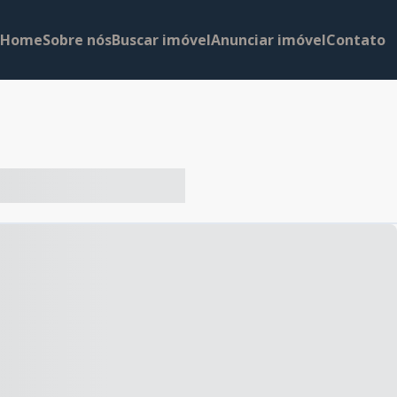
Home
Sobre nós
Buscar imóvel
Anunciar imóvel
Contato
-- ----- ----- --- ------