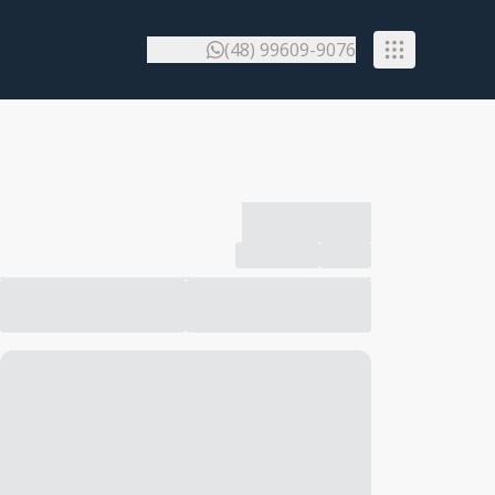
(48) 99609-9076
-------------
Compartilhar
Favorito