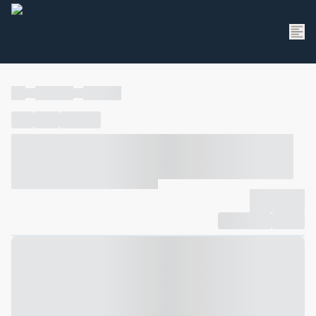
----
----- -----
----- -----
----
-----
---- ------
----- ----- -- ------ ---- ---- -- ----- ----- -----
--- ------
----- ----- -- ------ ----- ----- -- ------
-------------
Compartilhar
Favorito