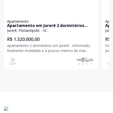
Apartamento
Apa
Apartamento em Jurerê 2 dormitórios
Apa
reformado
Flo
Jurerê, Florianópolis - SC
Jurer
R$ 1.320.000,00
R$ 
Apartamento 2 dormitórios em Jurerê - reformado,
Desc
finamente mobiliado e a poucos metros do mar
Jure
Encante-se com este lindo apartamento localizado
valo
em uma das regiões mais desejadas de
exce
72
m²
2
2
1
1
75
m
Florianópolis, a apenas 600 metros do mar em
bem 
Jurerê. O imóvel foi recente
conf