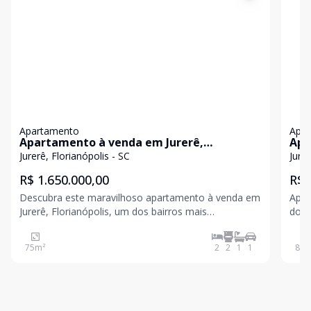
Apartamento
Apa
Apartamento à venda em Jurerê,
Apa
Florianópolis
em 
Jurerê, Florianópolis - SC
Jurer
R$ 1.650.000,00
R$ 
Descubra este maravilhoso apartamento à venda em
Apar
Jurerê, Florianópolis, um dos bairros mais
dorm
valorizados, seguros e desejados da cidade. Com
valo
excelente posição solar, o imóvel oferece ambientes
ambi
75
m²
2
2
1
1
85
m
bem iluminados e arejados, proporcionando
ilum
conforto e bem-estar
sol 