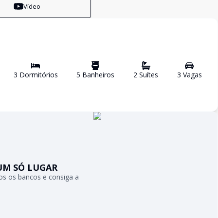
Vídeo
3
Dormitório
s
5
Banheiro
s
2
Suíte
s
3
Vaga
s
UM SÓ LUGAR
s os bancos e consiga a