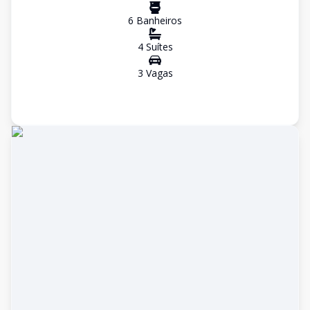
6
Banheiro
s
4
Suíte
s
3
Vaga
s