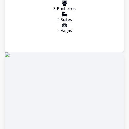
3
Banheiro
s
2
Suíte
s
2
Vaga
s