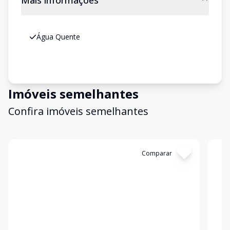
Mais informações
Água Quente
Imóveis semelhantes
Confira imóveis semelhantes
Cód:
382
Comparar
Có