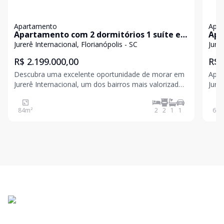
Apartamento
Apa
Apartamento com 2 dormitórios 1 suíte e 2
Apa
banheiros com 1 vaga de garagem
Jurerê Internacional, Florianópolis - SC
Jurer
R$ 2.199.000,00
R$ 
Descubra uma excelente oportunidade de morar em
Apar
Jurerê Internacional, um dos bairros mais valorizados
Jure
e desejados de Florianópolis. Localizado no
bairr
Residencial Pontal de Jurerê, na Rua Professor Heinz
bem 
84
m²
2
2
1
1
61
m
Braunsperger, este apartamento oferece 84 m² de
banh
área pri