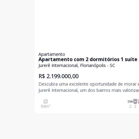
Apartamento
Apartamento com 2 dormitórios 1 suíte 
banheiros com 1 vaga de garagem
Jurerê Internacional, Florianópolis - SC
R$ 2.199.000,00
Descubra uma excelente oportunidade de morar
Jurerê Internacional, um dos bairros mais valoriz
desejados de Florianópolis. Localizado no Residen
Pontal de Jurerê, na Rua Professor Heinz
84
m²
2
2
Braunsperger, este apartamento oferece 84 m² d
área pri