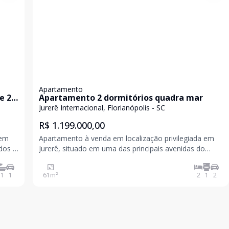
Apartamento
e 2
Apartamento 2 dormitórios quadra mar
Jurerê Internacional, Florianópolis - SC
R$ 1.199.000,00
 em
Apartamento à venda em localização privilegiada em
ados e
Jurerê, situado em uma das principais avenidas do
cial
bairro e a apenas 300 metros do mar. Com planta bem
distribuída, o imóvel dispõe de dois dormitórios,
1
1
61
m²
2
1
2
e
banheiro social, área de serviço e uma cozinha in