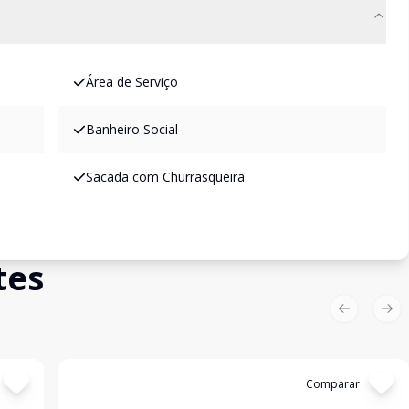
Área de Serviço
Banheiro Social
Sacada com Churrasqueira
tes
Previous sl
Nex
Cód:
352
Comparar