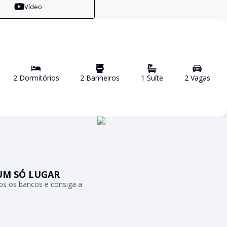
Vídeo
2
Dormitório
s
2
Banheiro
s
1
Suíte
2
Vaga
s
UM SÓ LUGAR
s os bancos e consiga a