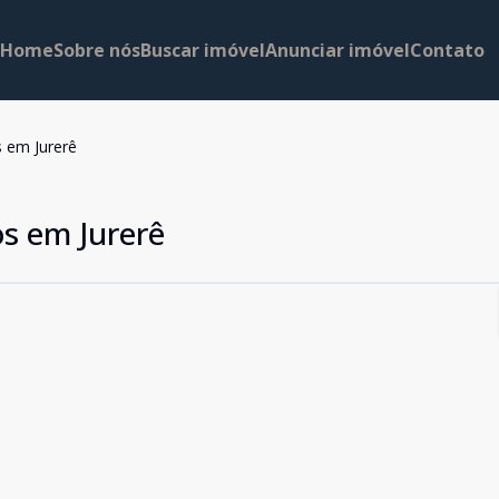
Home
Sobre nós
Buscar imóvel
Anunciar imóvel
Contato
 em Jurerê
s em Jurerê