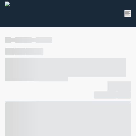
----
----- -----
----- -----
----
-----
---- ------
----- ----- -- ------ ---- ---- -- ----- ----- -----
--- ------
----- ----- -- ------ ----- ----- -- ------
-------------
Compartilhar
Favorito