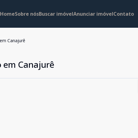
Home
Sobre nós
Buscar imóvel
Anunciar imóvel
Contato
 em Canajurê
o em Canajurê